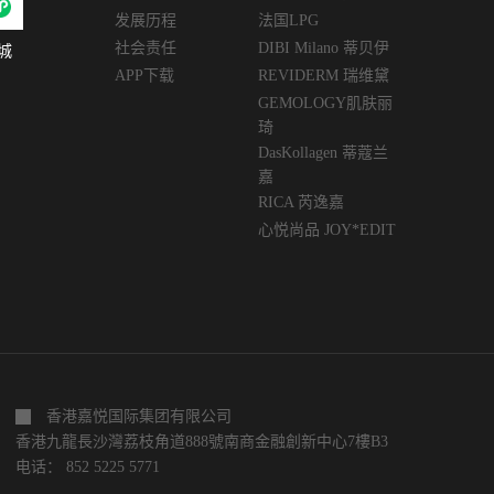
发展历程
法国LPG
社会责任
DIBI Milano 蒂贝伊
城
APP下载
REVIDERM 瑞维黛
GEMOLOGY肌肤丽
琦
DasKollagen 蒂蔻兰
嘉
RICA 芮逸嘉
心悦尚品 JOY*EDIT
香港嘉悦国际集团有限公司
香港九龍長沙灣荔枝角道888號南商金融創新中心7樓B3
电话： 852 5225 5771