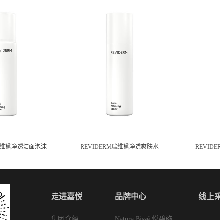
M瑞维黛净透洁面泡沫
REVIDERM瑞维黛净透爽肤水
REVID
走进嘉悦
品牌中心
线上
集团介绍
Natura Bissé 悦碧施