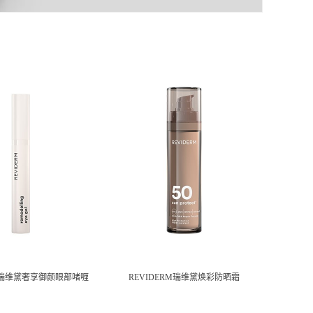
RM瑞维黛奢享御颜眼部啫喱
REVIDERM瑞维黛焕彩防晒霜