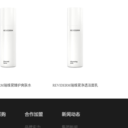
ERM瑞维黛臻护爽肤水
REVIDERM瑞维黛净透洁面乳
采购
合作加盟
新闻动态
品牌实力
集团新闻