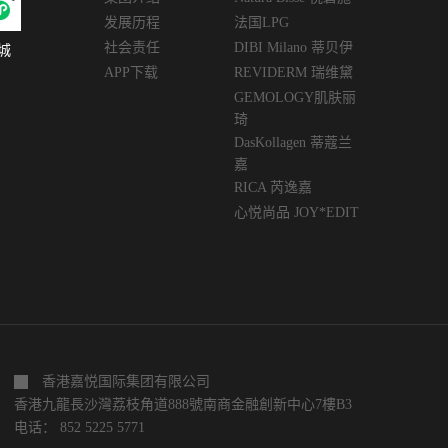
发展历程
法国LPG
社会责任
DIBI Milano 蒂贝伊
城
APP下载
REVIDERM 瑞维黛
GEMOLOGY肌肤丽
琦
DasKollagen 蒂蔻兰
嘉
RICA 芮逸嘉
心悦尚品 JOY*EDIT
香港嘉悦国际集团有限公司
香港九龍長沙灣荔枝角道888號南商金融創新中心7樓B3
电话： 852 5225 5771