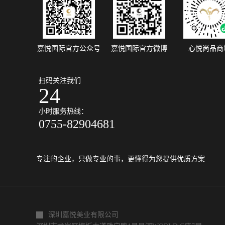
抹祛斑霜，在痘痘的皮肤上涂抹上祛痘痘霜，
议涂抹整个脸部。皮肤不需要深层清洁只要我
得每天洗脸，定期洗澡，皮肤就会干净。对于
题的皮肤，如脸上的油，或容易痤疮，你可以
去角质适当地缓解症状。如果您的脚底或膝盖
嘉悦国际官方公众号
嘉悦国际官方微博
心悦尚品商
鸡皮肤、，建议定期去角质，使皮肤更加细腻
果你使用去角质产品，没有过敏性的、红肿、
和其他问题，那么你可以每周使用1或2次。面
扫码关注我们
需要每天使用事实上，无论面膜的功能如何，
24
的效果都是保湿。过度使用面膜会导致角质层
水合。也就是说，皮肤会变薄。、皮肤屏障功
小时服务热线：
受损，容易发生过敏，如：湿疹。对于那些皮
0755-82904681
身有问题的人，如痤疮或过敏，此时再使用面
话，皮肤受损会更加严重，甚至会诱发痘痘。
上，做日常保湿可以取代面膜。如果您想使用
膜，请每周使用一次或两次。油光满...
专注的企业，只做专业的事，更懂得为您提供优质方案
深圳嘉悦美业有限公司