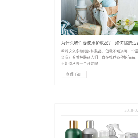
为什么我们要使用护肤品？_如何挑选适
看着这么多抢眼的护肤品，但我不知道哪一个
自己的护肤品
合我？看着护肤品人们一直在推荐各种护肤品
不知道从哪一个开始呢...
？如果世界各地都在推荐一款产品，那么它一
合你吗？今天，教你如何选择合适的护肤品。
了解你的皮肤质地在选择护肤品之前，一定要
了解我们自己皮肤的特性，知道我们想要什么
们可以准确选择，避免雷区！我们一般都知道
2018
-
0
肤质量一般为油性、中性、干燥、混合、 5种灵
度，各种皮肤类型的特征也明显！1.油性皮肤：
孔粗大，油脂分泌旺盛，洗完脸后不要太久，
满是粉刺，爱痘痘2.皮肤干燥：毛孔比较小，干
紧绷，有时脱皮，细纹会更明显3.中性皮肤：这