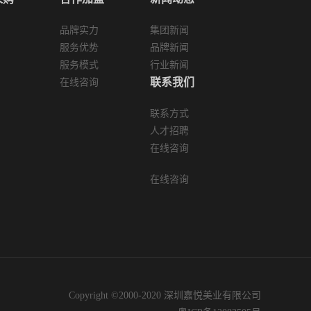
论是赛场上浴血奋战的足球明星，还是看
养眼的太太团，都同样精彩的难分上下。
了中国的一句古话，自古英雄总能抱得美
品牌实力
集团新闻
英雄相伴的多是美人，本届法国队太太团
服务优势
品牌新闻
，名模、演员、主持人等等，一个比一个
服务模式
行业新闻
，人均颜值也绝对是冠军水平。法国铁中
联系我们
在线咨询
-瓦拉内和他的老婆卡梅莉本次世界杯太太
得不率先提及法国铁中卫拉斐尔-瓦拉内和
商双双在线的学霸老婆卡梅莉，两人高中
联系方式
起了，青梅竹马一起完成学业，拉斐尔-瓦
人才招聘
少见的高学历球员，两人被戏称为法国队
在线咨询
妇，低调而顾家的夫妻俩可谓是法国队里
流。当家球星格列兹曼和他的老婆艾丽卡
在线咨询
令人艳羡的伉俪还有法国队的当家球星格
他的妻子是一名儿童心理学家，两人...
Copyright ©2000-2020 深圳嘉悦美业有限公司