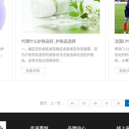
.
中跟随克
脸颊
为克罗地
过
总统。关
肤焦
常好。我
油
统。毕竟
，
嗯...
：调
想问问。
代理什么护肤品好_护肤品选择
法国L
整个
的护肤品
种护
一、确定您的皮肤类型确定皮肤类型非常重要，因
预测❒ 
法国队
保
漂亮。各
上，
为只有你知道你的皮肤状况才能选择合适的护肤
热化的阶
。根
做了很多
品，这样才能达到两倍的...
晓，从赛
，比
牌，不看
想要
拥有与美
也是
一看，来自
护肤
效果。皮肤的类型将分为：中性、干燥、油性和混
来看，舆
，并
尚健康师L
使用
合，比较自己的皮肤看看是否有以下特点。1.中性
军的最有
皱
皮肤：它是一种健康和理想的中性皮肤。皮脂腺和
20年后
将其
汗腺中度分泌。皮肤既不干燥也不油腻，玫瑰色和
心，更加
护肤
弹性。皮肤薄而温和，对外界刺激不敏感，皮肤没
WORLD
...
首页
上一页
44
45
46
47
48
增加
有瑕疵。中性皮肤在青春期前的男孩和女孩（14岁
是法国队
起新
以前的皮肤）中更常见。2.皮肤干燥：皮肤白皙，
国队与众
，在
柔嫩嫩滑、皮脂腺分泌少，无油腻感，毛孔细小，
太太团陪
上涂
对外界刺激敏感，容易出现皱纹，斑块。在阳光照
是他们强
走进嘉悦
品牌中心
线上