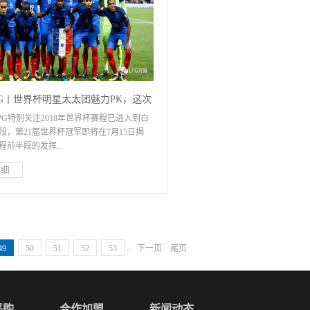
罗地亚队的比赛。在观众席上又蹦又跳，
亚球员们欢呼加油。可以说它是别人家的
键是总统已经50岁了。在镜头上，皮肤非
这不是夸张说这是我见过最美丽的女总
在嘉悦国际的印象中，总统是什么样的？
大家用脑子想想就知道了。这让我情不自禁的
我很好奇。来自欧洲的女总统使用什么样
PG丨世界杯明星太太团魅力PK，这次
？在高清镜头下，皮肤仍然可以这么光滑
LPG特别关注2018年世界杯赛程已进入到白
还有冠军相吗？
位是不是也很好奇，贴心的嘉悦国际回去
段，第21届世界杯冠军即将在7月15日揭
功课，向你推荐几款来自欧洲的护肤品
程前半段的发挥...
你会后悔这个系列。众所周知，如果你想
容总统一样完美无瑕的皮肤，当然可以看
西班牙的NaturaBissé悦碧施、法国的时
论一致认为人均身价半亿的法国队将是冠
PG、来自意大利的 ...
力竞争者，这一次，法国队是否有机会在
再度捧上大力神杯， 牵动着整个法国人民的
牵动了美艳法国队太太团的心。2018
 FOOTBALL CUP法国队太太团一直以来都
...
49
50
51
52
53
下一页
尾页
征战各大足球赛事的强力辅助，形成了法
不同的比赛传统，在许多国家队纷纷禁止
同出征的情况下，法国队坚持认为太太团
有力的支持，因此，每一次重要的国家队
采购
合作加盟
新闻动态