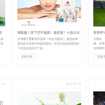
合
海皙曼丨双下巴不是胖！是初老？十招让大
世界杯
最适
女神圈子里都流传这样一句话“别低头，皇冠会掉”
大家好，
脸猫秒变小V脸！(纯干货)
品？
，但
皇冠会不会掉不知道但是有一点可以肯定的是你的
晚，世界
下巴肯定抵抗不了地...
次夺得世
定适
心引力完完整整的暴露在镜头前但是肥胖、水肿、
很多法国
一、
衰老甚至平日里低头看手机手托腮的小习惯往往会
可以说是
充分
导致双下巴的严重成型面对五花八门的元凶我们该
就会被世
，我
如何应对显老的双下巴让脸显得小一点、再小一点?
这些照片
的皮
今天，我们将分享10个来自健身专家Aleisha的训练
帅了，不
7
-
16
2018
-
07
-
16
敏
动作配合海皙曼紧致V脸套组让我们一起来对抗双
忘怀。但
毛
下巴吧！
看看这些
脸上
奇，喜欢
燥
粉丝中，
是
总统柯林