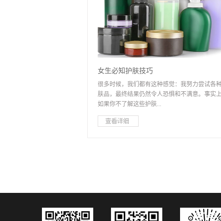
最好的皮肤状况，没有油，没有痤疮，没有过敏4
结合皮肤：油和水不平衡，面部T区喜欢油，但
非常干燥5.敏感性皮肤：角质层薄，容易发红，
敏因此，对于5种皮肤类型，每种皮肤类型的护
点是不同的：1.油性皮肤：控油、痘痘，保持水
平衡，锁水，还有毛孔2.干性皮肤：保湿，滋养
抵抗细纹3.中性皮肤：每日补充水分4.结合肌肤
女生必知护肤技巧
整局部水油平衡，补充干燥部位的营养，保湿
很多时候，我们都有这种感觉：我努力尝试各
面部5.敏感肌肤：选择非过敏性护肤品进行日常
肤品，最终结果仍然令人恐惧和不满意。事实
养，并开始改善过敏性皮肤，增强皮肤抵抗力
如果你不了解这些护肤...
据皮肤类型，你可以判断你需要的护肤品类型
如我想抵抗粉刺，或者我。为了强效保湿，我
深层滋润，等...二、选择护肤品和选择护肤品
，你的皮肤可能越来越糟不要一次使用太多的
一个学习的问题！要充分了解您的喜好和需求
品有些朋友不注意这些小小的细节。他们经常
根据...
完保湿霜涂抹美白霜，涂抹完美白霜，涂上抗
霜，甚至更多。事实上，如果皮肤没问题，请
清洁干净，保湿和防晒即可。具有多种功能的
产品的组合不仅影响它们各自的效果，而且还
了皮肤的负担，甚至破坏了皮肤屏障功能，引
的皮肤问题。所以，遵循3 + 1原则。也就是说
清洁、保湿、皮肤护理的基础上，在斑点皮肤