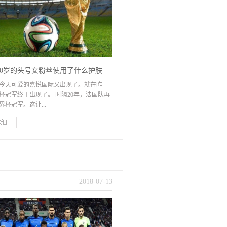
50岁的头号女粉丝使用了什么护肤
今天可爱的嘉悦国际又出现了。就在昨
杯冠军终于出现了。 时隔20年，法国队再
界杯冠军。这让...
球迷兴奋地在巴黎裸奔了。这种庆祝方式
非常法国。只要你打开手机并不夸张，它
界杯的各种高清大图放映。确实，在阅读
后，您可以感受到一波激素的影响。它太
仅团队成员很帅，只是现场的粉丝也难以
2018
-
07
-
13
我想说的是我关注的焦点当然是女粉丝。
女粉丝是如此美丽。这不禁让小编很好
看球的仙女很漂亮，对人很生气。在大女
最受关注的是克罗地亚头号女粉丝——女
达·格拉巴尔 - 基塔罗维奇，他一直在观众