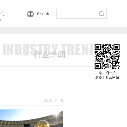
我们
English
t
行业新闻
亲，扫一扫
浏览手机云网站
2018
-
07
-
16