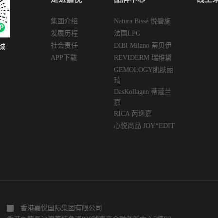
不建
射后容易发红和脱屑。它太冷，冬天很容易干。它
比赛，无
们记
有微丝血管和薄皮肤。3.油性皮肤：皮脂腺旺盛，
台上靓丽
有问
毛孔粗大，皮肤油腻，皮肤较深，质地较粗糙。对
集团介绍
Natura Bissé 悦碧施
似乎应验
通过
外界刺激不敏感，不容易出现长斑，不容易出现皱
人归，与
发展历程
法国LPG
上有
纹，但容易出现粉刺，痤疮。4.混合性皮肤：一种
也是如此
社会责任
DIBI Milano 蒂贝伊
城
。如
同时具有两种或多种皮肤特征的皮肤。 （更混合的
娇美动人
APP下载
REVIDERM 瑞维黛
刺痛
皮肤）二、根据自身经济条件定位护肤品牌选择护
卫拉斐尔
膜不
肤品，并在您可以接受的价格范围内找到合适的护
GEMOLOGY肌肤丽
团中，不
最终
肤品。会有很多品牌，每个品牌都会有不同肤质的
他颜值智
琦
过度
护肤品，而且会有很多系列。皮肤的状态不是恒定
时就在一
DasKollagen 蒂蔻兰
能会
的，它会随着气候的变化而变化，因此在选择护肤
拉内也是
嘉
肤本
品时，应该选择目前的皮肤状况。三、皮肤较年
的学霸夫
RICA 芮逸嘉
膜的
轻，可以选择基础护肤品（主要是保湿保护）年轻
的一股清
心悦尚品 JOY*EDIT
事实
的皮肤富含胶原蛋白、完整，活跃的细胞，高修复
才貌双全
面
能力，以及非常接近完美肌肤的生理系统。但有一
列兹曼。
件事是缺乏的。在青年时期，...
香港嘉悦国际集团有限公司