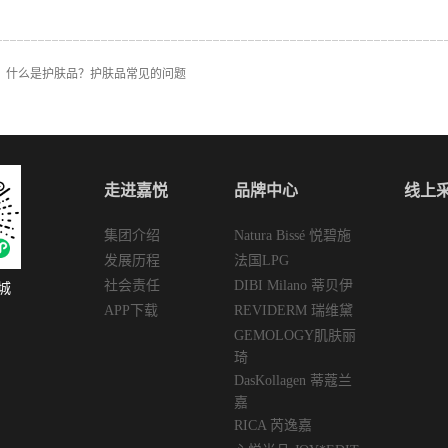
：
什么是护肤品？护肤品常见的问题
走进嘉悦
品牌中心
线上
集团介绍
Natura Bissé 悦碧施
发展历程
法国LPG
社会责任
DIBI Milano 蒂贝伊
城
APP下载
REVIDERM 瑞维黛
GEMOLOGY肌肤丽
琦
DasKollagen 蒂蔻兰
嘉
RICA 芮逸嘉