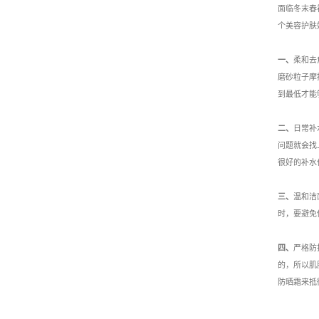
面临冬末春
个美容护肤
一、
柔和去
磨砂粒子摩
到最低才能
二、
日常补
问题就会找
很好的补水
三、
温和洁
时，要避免
四、
严格防
的，所以肌
防晒霜来抵