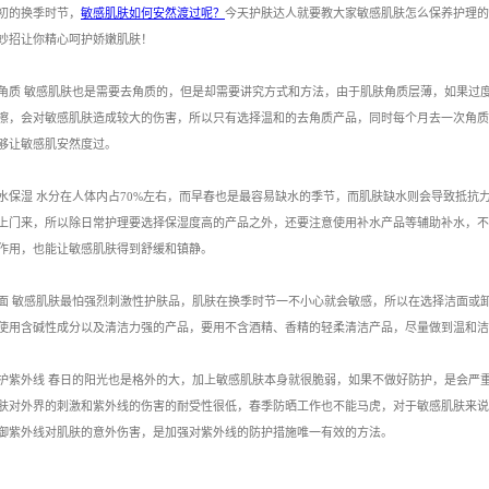
初的换季时节，
敏感肌肤如何安然渡过呢？
今天护肤达人就要教大家敏感肌肤怎么保养护理的
妙招让你精心呵护娇嫩肌肤！
角质 敏感肌肤也是需要去角质的，但是却需要讲究方式和方法，由于肌肤角质层薄，如果过
擦，会对敏感肌肤造成较大的伤害，所以只有选择温和的去角质产品，同时每个月去一次角质
够让敏感肌安然度过。
水保湿 水分在人体内占70%左右，而早春也是最容易缺水的季节，而肌肤缺水则会导致抵抗
上门来，所以除日常护理要选择保湿度高的产品之外，还要注意使用补水产品等辅助补水，不
作用，也能让敏感肌肤得到舒缓和镇静。
面 敏感肌肤最怕强烈刺激性护肤品，肌肤在换季时节一不小心就会敏感，所以在选择洁面或
使用含碱性成分以及清洁力强的产品，要用不含酒精、香精的轻柔清洁产品，尽量做到温和洁
护紫外线 春日的阳光也是格外的大，加上敏感肌肤本身就很脆弱，如果不做好防护，是会严
肤对外界的刺激和紫外线的伤害的耐受性很低，春季防晒工作也不能马虎，对于敏感肌肤来说
御紫外线对肌肤的意外伤害，是加强对紫外线的防护措施唯一有效的方法。