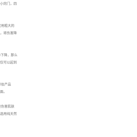
小窍门，四
度用粗大的
，将伤害降
力下降，那么
仅可以起到
卸妆产品
面。
重伤害肌肤
选用纯天然