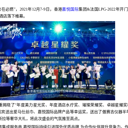
在必燃”，2021年12月7-9日，香港
嘉悦国际
集团&法国LPG-2022年
酒店
落下帷幕。
重揭晓了“年度美力星光奖、年度酒店水疗奖、璀璨荣耀奖、卓越星耀奖
嘉宾送出爱马仕丝巾、嘉悦国际品牌产品等幸运奖，送出了傲赛吉仪器半年
斯拉等奢华大礼，将此次盛会的气氛推至高点。
界集成服务商,嘉悦国际持续引进国外优质品牌,为合作伙伴提升竞争力。