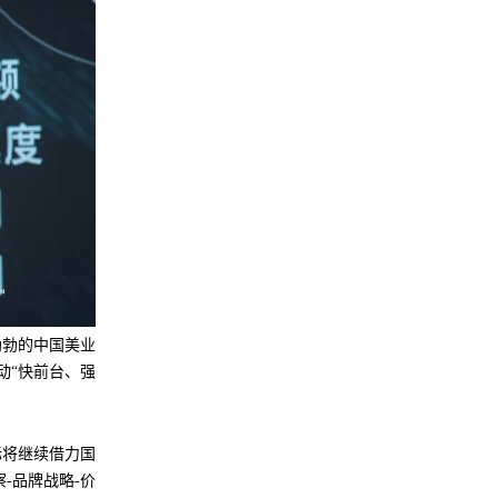
勃勃的中国美业
动“快前台、强
际将继续借力国
-品牌战略-价