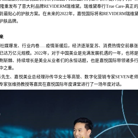
重发布了意大利品牌REVIDERM瑞维黛。瑞维黛奉行True Care-真
最贴心的护肤方案。在未来的2022年，嘉悦国际将和REVIDERM瑞维
护肤品牌。
来
社媒爆发、行业内卷.....疫情渐缓后，经济逐渐复苏、消费热情空前暴
已达万亿元规模。2022年，对于中国美业是充满发展机遇的一年，也将
荆斩棘、持续增长是美业从业者们的永恒话题，也是嘉悦国际带领诸多
中之重。
先生、嘉悦美业总经理孙传华女士等高管、数字化营销专家SEVEN老
专家张维扬教授等嘉宾在嘉悦国际年度课堂进行了一场年度对话。