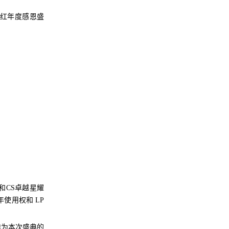
开门红年度感恩盛
和CS卓越星耀
使用权和 LP
作为本次盛典的