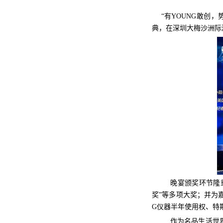
“有YOUNG敢创，势
典，在深圳大梅沙洲际
晚宴颁奖环节隆
奖”等多项大奖；并为
G仪器半年使用权、特
作为名品生活世