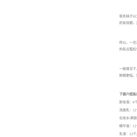
很多妹子以
的有效期
，
所以，
一旦
的有点冤枉
一般情况下
鲜期更短。
下面介绍各
卸妆液：6
洗面乳：1
化妆水/爽
精华液：1
乳液：12个