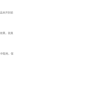
品未开封前
效果，就真
瓶中取用，保