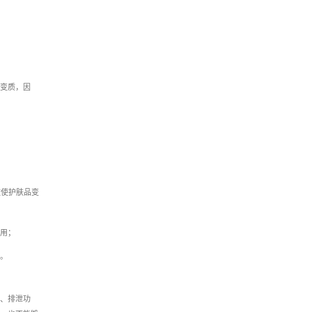
变质，因
致使护肤品变
用；
。
、排泄功