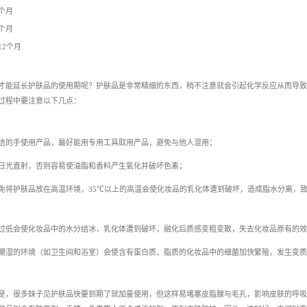
2个月
2个月
12个月
才能延长护肤品的使用期呢？护肤品是非常精细的东西，稍不注意就会引起化学反应从而导致
过程中要注意以下几点：
洁的手使用产品，最好能用专用工具取用产品，避免与他人混用；
日光直射，否则容易使油脂和香料产生氧化并破坏色素；
免将护肤品放在高温环境，35℃以上的高温会使化妆品的乳化体遭到破坏，造成脂水分离，
过低会使化妆品中的水分结冰，乳化体遭到破坏，融化后质感变粗变散，失去化妆品原有的效
潮湿的环境（如卫生间和浴室）会使含有蛋白质、脂质的化妆品中的细菌加快繁殖，发生变质
是，很多妹子见护肤品快要到期了就加量使用，但这样易堵塞皮脂腺与毛孔，影响皮肤的呼吸