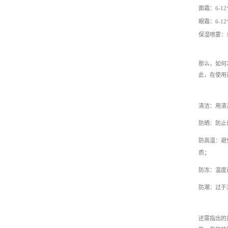
面霜：6-1
眼霜：6-1
保湿喷雾：
那么，如何
此，在使用
清洁：
用清
防晒：
防止
防高温：
避
质；
防冻：
温度
防潮：
过于
还需指出的