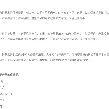
为护肤品的保质期是三到五年，只要在限期内用完就不会有问题，但是，其实
保质期是指护肤
开封后与空气长时间接触，这些产品的寿命就会大大缩短，而且还长短不一。
开封的护肤品，一定要尽快用完
，如果一款护肤品用上一两年还没用完，然后怪这个产品没有
它了，其实人家早就过了最佳使用期限了，有效成分该氧化的氧化，该变质的变质。
，护肤品
开封后的6个月为最佳使用期
，大多应在1年内用完。而且要注意的是如直接用手从
另外，天然成分护肤品有些需要冷藏保鲜，启封后的“寿命”也缩短到3-6个月。
类产品的保质期：
个月
2个月
肤水：6个月
2个月
月