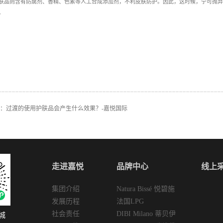
肤品则含有防腐剂、香精、色素等人工合成添加剂，不利皮肤防护。因此，这时候，宁可抛弃
。
：
过渡的使用护肤品会产生什么效果？-嘉悦国际
走进嘉悦
品牌中心
线上
集团介绍
Natura Bissé 悦碧施
发展历程
法国LPG
社会责任
DIBI Milano 蒂贝伊
城