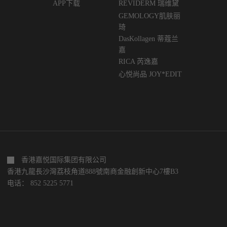
APP下载
REVIDERM 瑞维黛
GEMOLOGY肌肤丽
琦
DasKollagen 蒂蔻兰
嘉
RICA 芮逸嘉
心悦尚品 JOY*EDIT
香港嘉悦国际集团有限公司
香港九龍長沙灣荔枝角道888號南商金融創新中心7樓B3
电话： 852 5225 5771