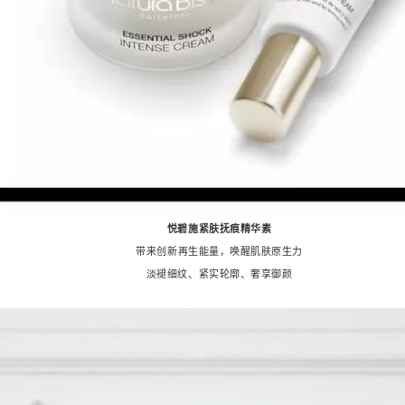
悦碧施紧肤抚痕精华素
带来创新再生能量，唤醒肌肤原生力
淡褪细纹、
紧实轮廓、奢享御颜