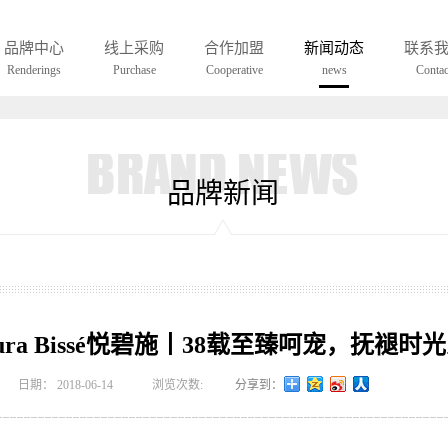
UCH A EYEWEAR WAS ONLY BORNIN LOHO
品牌中心
线上采购
合作加盟
新闻动态
联系
Renderings
Purchase
Cooperative
news
Contac
品牌新闻
tura Bissé悦碧施丨38载至臻呵宠，抚褪时
日期：
2018-06-14
浏览次数:
分享到：