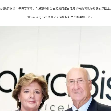
ra Bissé悦碧施诞生于巴塞罗那。在发现弹性蛋白和胶原蛋白能够显著改善肌肤质感的基础上，Ric
Gloria Vergés共同开启了这段精彩绝伦的美丽之旅。