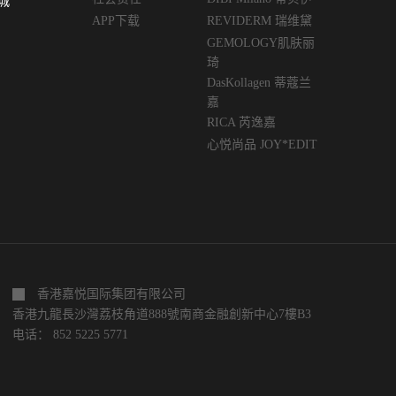
城
APP下载
REVIDERM 瑞维黛
GEMOLOGY肌肤丽
琦
DasKollagen 蒂蔻兰
嘉
RICA 芮逸嘉
心悦尚品 JOY*EDIT
香港嘉悦国际集团有限公司
香港九龍長沙灣荔枝角道888號南商金融創新中心7樓B3
电话： 852 5225 5771