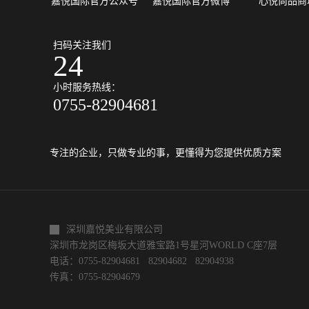
嘉悦国际官方公众号
嘉悦国际官方微博
心悦尚品商
扫码关注我们
24
小时服务热线：
0755-82904681
专注的企业，只做专业的事，更懂得为您提供优质方案
深圳嘉悦美业有限公司
深圳市龙岗区梅坂大道雅宝路1号星河WORLD C座7层
电话：0755-82904681 82904682 82904938
传真：0755-82904679