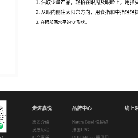
1. 沾取少量产品，轻拍在眼周及眼睑上，用指
2. 从眼内侧往太阳穴方向，用食指和中指轻轻
3. 在眼部画水平的“8”形状。
走进嘉悦
品牌中心
线上
集团介绍
Natura Bissé 悦碧施
发展历程
法国LPG
社会责任
DIBI Milano 蒂贝伊