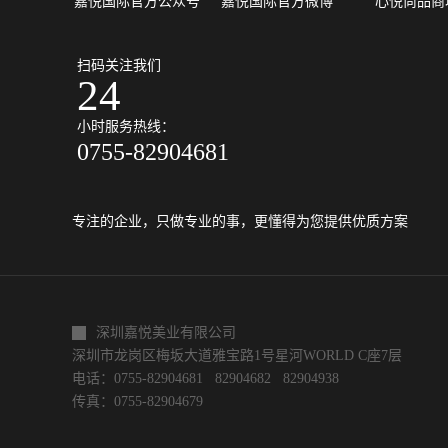
嘉悦国际官方公众号
嘉悦国际官方微博
心悦尚品商
扫码关注我们
24
小时服务热线：
0755-82904681
专注的企业，只做专业的事，更懂得为您提供优质方案
深圳嘉悦美业有限公司
深圳市龙岗区梅坂大道雅宝路1号星河WORLD C座7层
电话：0755-82904681 82904682 82904938
传真：0755-82904679