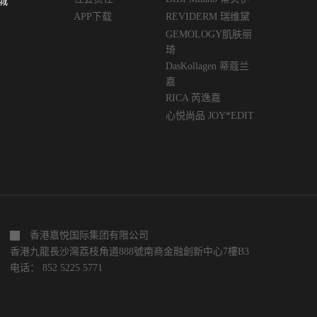
城
APP下载
REVIDERM 瑞维黛
GEMOLOGY肌肤丽
琦
DasKollagen 蒂蔻兰
嘉
RICA 芮逸嘉
心悦尚品 JOY*EDIT
香港嘉悦国际集团有限公司
香港九龍長沙灣荔枝角道888號南商金融創新中心7樓B3
电话： 852 5225 5771