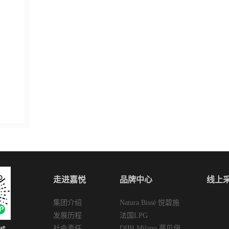
走进嘉悦
品牌中心
线上
集团介绍
Natura Bissé 悦碧施
发展历程
法国LPG
社会责任
DIBI Milano 蒂贝伊