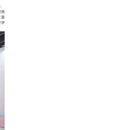
品：
悦碧施
蔻兰嘉
贝伊