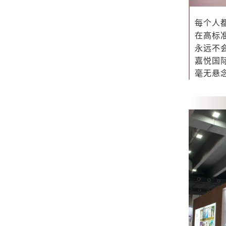
每个人
在高标
永远不
嘉悦国
毫无悬